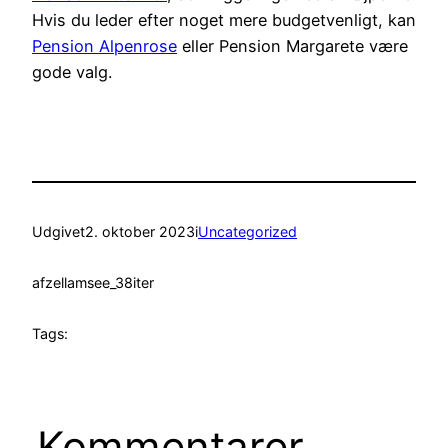
Hvis du leder efter noget mere budgetvenligt, kan
Pension Alpenrose
eller Pension Margarete være
gode valg.
Udgivet
2. oktober 2023
i
Uncategorized
af
zellamsee_38iter
Tags:
Kommentarer