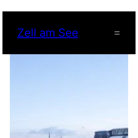
Spring
til
indhold
Zell am See